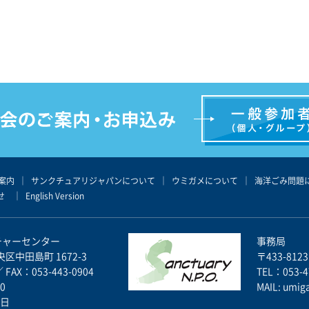
案内
｜
サンクチュアリジャパンについて
｜
ウミガメについて
｜
海洋ごみ問題
せ
｜
English Version
チャーセンター
事務局
央区中田島町 1672-3
〒433-812
／ FAX：053-443-0904
TEL：053-4
0
MAIL:
umig
日